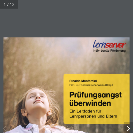
1 / 12
Rinaldo Manferdini
Prof. Dr. Friedrich Schönweiss (Hrsg.)
Prüfungsangst
überwinden
Ein Leitfaden für 
Lehrpersonen und Eltern